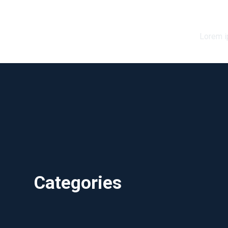
L
Lorem i
Categories