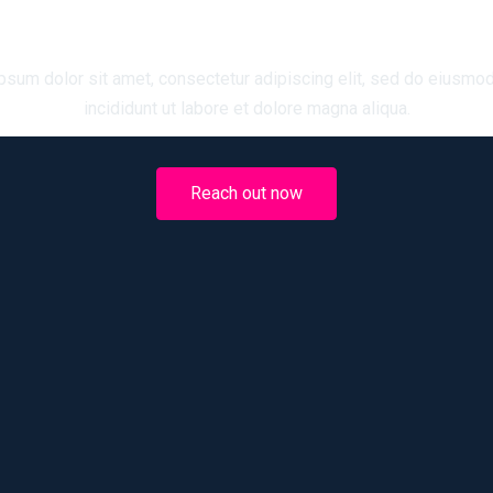
et’s Build Something Togeth
psum dolor sit amet, consectetur adipiscing elit, sed do eiusmo
incididunt ut labore et dolore magna aliqua.
Reach out now